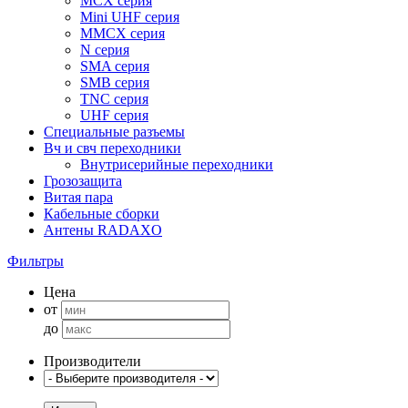
MCX серия
Mini UHF серия
MMCX серия
N серия
SMA серия
SMB серия
TNC серия
UHF серия
Специальные разъемы
Вч и свч переходники
Внутрисерийные переходники
Грозозащита
Витая пара
Кабельные сборки
Антены RADAXO
Фильтры
Цена
от
до
Производители