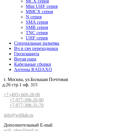
MCX серия
Mini UHF серия
MMCX серия
N серия
SMA серия
SMB серия
TNC серия
UHF серия
Специальные разъемы
Вч и свч переходники
Грозозащита
Витая пара
Кабельные сборки
Антены RADAXO
г. Москва, ул.Большая Почтовая
д.26 стр.1 оф. 315
+7 (495) 669-28-90
+7-977-398-20-90
+7-977-398-35-70
info@wifilab.ru
Дополнительный E-mail
wifi_oleg@mail.ru