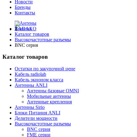
Новости
Бренды
Контакты
Главная
Каталог товаров
Высокочастотные разъемы
BNC серия
Каталог товаров
Остатки по закупочной цене
Кабель radiolab
Кабель экноном класса
Антенны ANLI
Антенны базовые OMNI
Мобильные антенны
Антенные крепления
Антенны Sirio
Блоки Питания ANLI
Делители мощности
Высокочастотные разъемы
BNC серия
FME серии