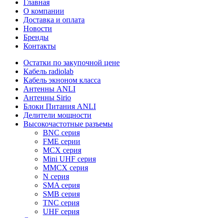
Главная
О компании
Доставка и оплата
Новости
Бренды
Контакты
Остатки по закупочной цене
Кабель radiolab
Кабель экноном класса
Антенны ANLI
Антенны Sirio
Блоки Питания ANLI
Делители мощности
Высокочастотные разъемы
BNC серия
FME серии
MCX серия
Mini UHF серия
MMCX серия
N серия
SMA серия
SMB серия
TNC серия
UHF серия