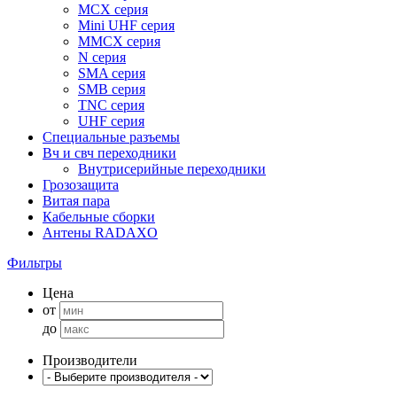
MCX серия
Mini UHF серия
MMCX серия
N серия
SMA серия
SMB серия
TNC серия
UHF серия
Специальные разъемы
Вч и свч переходники
Внутрисерийные переходники
Грозозащита
Витая пара
Кабельные сборки
Антены RADAXO
Фильтры
Цена
от
до
Производители