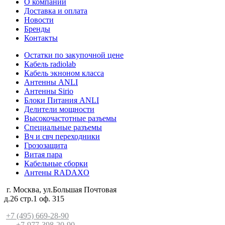
О компании
Доставка и оплата
Новости
Бренды
Контакты
Остатки по закупочной цене
Кабель radiolab
Кабель экноном класса
Антенны ANLI
Антенны Sirio
Блоки Питания ANLI
Делители мощности
Высокочастотные разъемы
Специальные разъемы
Вч и свч переходники
Грозозащита
Витая пара
Кабельные сборки
Антены RADAXO
г. Москва, ул.Большая Почтовая
д.26 стр.1 оф. 315
+7 (495) 669-28-90
+7-977-398-20-90