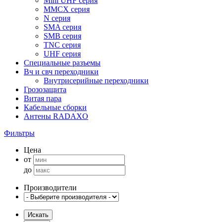
Mini UHF серия
MMCX серия
N серия
SMA серия
SMB серия
TNC серия
UHF серия
Специальные разъемы
Вч и свч переходники
Внутрисерийные переходники
Грозозащита
Витая пара
Кабельные сборки
Антены RADAXO
Фильтры
Цена
от
до
Производители