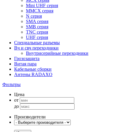
MCX серия
Mini UHF серия
MMCX серия
N серия
SMA серия
SMB серия
TNC серия
UHF серия
Специальные разъемы
Вч и свч переходники
Внутрисерийные переходники
Грозозащита
Витая пара
Кабельные сборки
Антены RADAXO
Фильтры
Цена
от
до
Производители