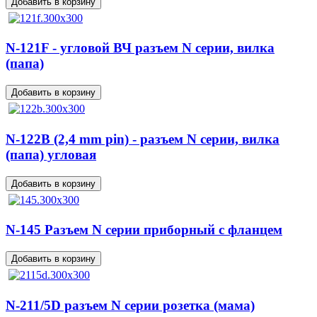
N-121F - угловой ВЧ разъем N серии, вилка
(папа)
N-122B (2,4 mm pin) - разъем N серии, вилка
(папа) угловая
N-145 Разъем N серии приборный с фланцем
N-211/5D разъем N серии розетка (мама)