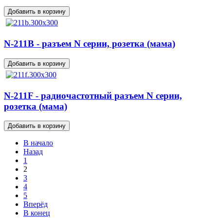
N-211B - разъем N серии, розетка (мама)
N-211F - радиочастотный разъем N серии,
розетка (мама)
В начало
Назад
1
2
3
4
5
Вперёд
В конец