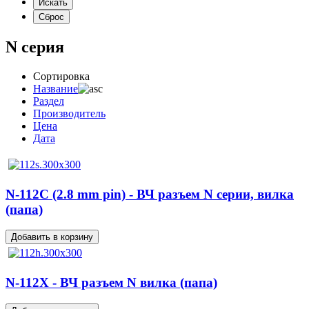
N серия
Сортировка
Название
Раздел
Производитель
Цена
Дата
N-112C (2.8 mm pin) - ВЧ разъем N серии, вилка
(папа)
N-112X - ВЧ разъем N вилка (папа)