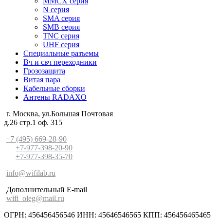
MMCX серия
N серия
SMA серия
SMB серия
TNC серия
UHF серия
Специальные разъемы
Вч и свч переходники
Грозозащита
Витая пара
Кабельные сборки
Антены RADAXO
г. Москва, ул.Большая Почтовая
д.26 стр.1 оф. 315
+7 (495) 669-28-90
+7-977-398-20-90
+7-977-398-35-70
info@wifilab.ru
Дополнительный E-mail
wifi_oleg@mail.ru
ОГРН: 456456456546 ИНН: 45646546565 КПП: 456456465465