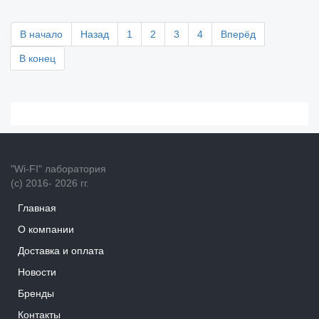
В начало
Назад
1
2
3
4
Вперёд
В конец
"Wi-FI" лаборатория
(с) 2016- 2026 гг.
Главная
О компании
Доставка и оплата
Новости
Бренды
Контакты