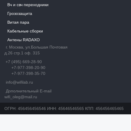
Вч и свч переходники
Грозозащита
Витая пара
Кабельные сборки
Антены RADAXO
г. Москва, ул.Большая Почтовая
д.26 стр.1 оф. 315
+7 (495) 669-28-90
+7-977-398-20-90
+7-977-398-35-70
info@wifilab.ru
Дополнительный E-mail
wifi_oleg@mail.ru
ОГРН: 456456456546 ИНН: 45646546565 КПП: 456456465465