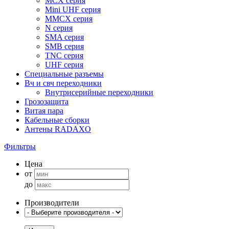
MCX серия
Mini UHF серия
MMCX серия
N серия
SMA серия
SMB серия
TNC серия
UHF серия
Специальные разъемы
Вч и свч переходники
Внутрисерийные переходники
Грозозащита
Витая пара
Кабельные сборки
Антены RADAXO
Фильтры
Цена
от
до
Производители