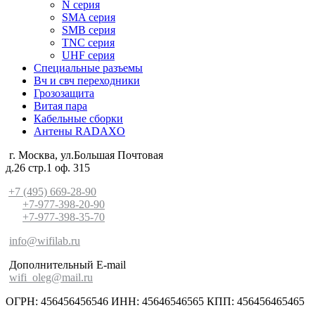
N серия
SMA серия
SMB серия
TNC серия
UHF серия
Специальные разъемы
Вч и свч переходники
Грозозащита
Витая пара
Кабельные сборки
Антены RADAXO
г. Москва, ул.Большая Почтовая
д.26 стр.1 оф. 315
+7 (495) 669-28-90
+7-977-398-20-90
+7-977-398-35-70
info@wifilab.ru
Дополнительный E-mail
wifi_oleg@mail.ru
ОГРН: 456456456546 ИНН: 45646546565 КПП: 456456465465