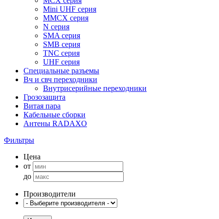
MCX серия
Mini UHF серия
MMCX серия
N серия
SMA серия
SMB серия
TNC серия
UHF серия
Специальные разъемы
Вч и свч переходники
Внутрисерийные переходники
Грозозащита
Витая пара
Кабельные сборки
Антены RADAXO
Фильтры
Цена
от
до
Производители