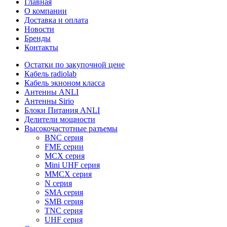
Главная
О компании
Доставка и оплата
Новости
Бренды
Контакты
Остатки по закупочной цене
Кабель radiolab
Кабель экноном класса
Антенны ANLI
Антенны Sirio
Блоки Питания ANLI
Делители мощности
Высокочастотные разъемы
BNC серия
FME серии
MCX серия
Mini UHF серия
MMCX серия
N серия
SMA серия
SMB серия
TNC серия
UHF серия