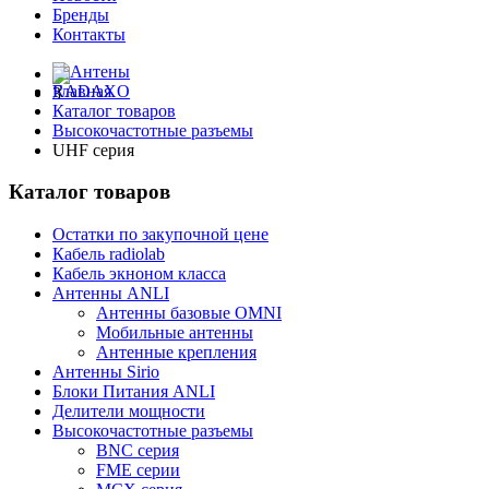
Бренды
Контакты
Главная
Каталог товаров
Высокочастотные разъемы
UHF серия
Каталог товаров
Остатки по закупочной цене
Кабель radiolab
Кабель экноном класса
Антенны ANLI
Антенны базовые OMNI
Мобильные антенны
Антенные крепления
Антенны Sirio
Блоки Питания ANLI
Делители мощности
Высокочастотные разъемы
BNC серия
FME серии