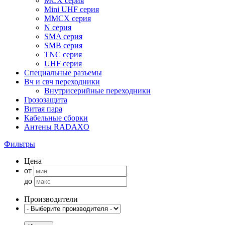
MCX серия
Mini UHF серия
MMCX серия
N серия
SMA серия
SMB серия
TNC серия
UHF серия
Специальные разъемы
Вч и свч переходники
Внутрисерийные переходники
Грозозащита
Витая пара
Кабельные сборки
Антены RADAXO
Фильтры
Цена
от
до
Производители