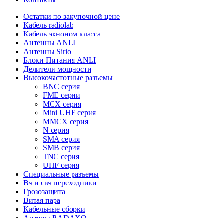
Остатки по закупочной цене
Кабель radiolab
Кабель экноном класса
Антенны ANLI
Антенны Sirio
Блоки Питания ANLI
Делители мощности
Высокочастотные разъемы
BNC серия
FME серии
MCX серия
Mini UHF серия
MMCX серия
N серия
SMA серия
SMB серия
TNC серия
UHF серия
Специальные разъемы
Вч и свч переходники
Грозозащита
Витая пара
Кабельные сборки
Антены RADAXO