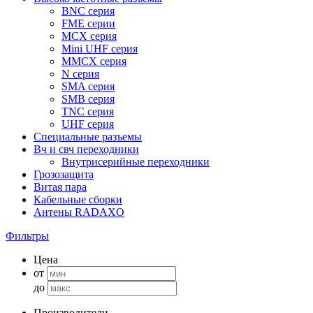
BNC серия
FME серии
MCX серия
Mini UHF серия
MMCX серия
N серия
SMA серия
SMB серия
TNC серия
UHF серия
Специальные разъемы
Вч и свч переходники
Внутрисерийные переходники
Грозозащита
Витая пара
Кабельные сборки
Антены RADAXO
Фильтры
Цена
от
до
Производители