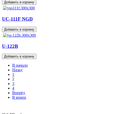
UC-111F NGD
U-122B
В начало
Назад
1
2
3
4
Вперёд
В конец