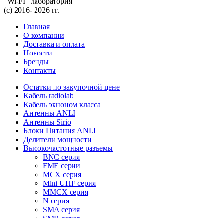
"Wi-FI" лаборатория
(с) 2016- 2026 гг.
Главная
О компании
Доставка и оплата
Новости
Бренды
Контакты
Остатки по закупочной цене
Кабель radiolab
Кабель экноном класса
Антенны ANLI
Антенны Sirio
Блоки Питания ANLI
Делители мощности
Высокочастотные разъемы
BNC серия
FME серии
MCX серия
Mini UHF серия
MMCX серия
N серия
SMA серия