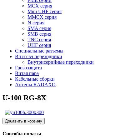
FME серии
MCX серия
Mini UHF серия
MMCX серия
N серия
SMA серия
SMB серия
TNC серия
UHF серия
Специальные разъемы
Вч и свч переходники
Внутрисерийные переходники
Грозозащита
Витая пара
Кабельные сборки
Антены RADAXO
U-100 RG-8X
Способы оплаты