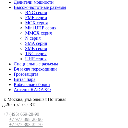
Делители мощности
Высокочастотные разъемы
BNC серия
FME серии
MCX серия
Mini UHF серия
MMCX серия
N серия
SMA серия
SMB серия
TNC серия
UHF серия
Специальные разъемы
Вч и свч переходники
Грозозащита
Витая пара
Кабельные сборки
Антены RADAXO
г. Москва, ул.Большая Почтовая
д.26 стр.1 оф. 315
+7 (495) 669-28-90
+7-977-398-20-90
+7-977-398-35-70