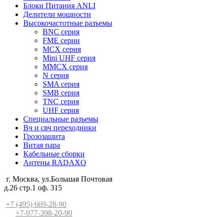
Блоки Питания ANLI
Делители мощности
Высокочастотные разъемы
BNC серия
FME серии
MCX серия
Mini UHF серия
MMCX серия
N серия
SMA серия
SMB серия
TNC серия
UHF серия
Специальные разъемы
Вч и свч переходники
Грозозащита
Витая пара
Кабельные сборки
Антены RADAXO
г. Москва, ул.Большая Почтовая
д.26 стр.1 оф. 315
+7 (495) 669-28-90
+7-977-398-20-90