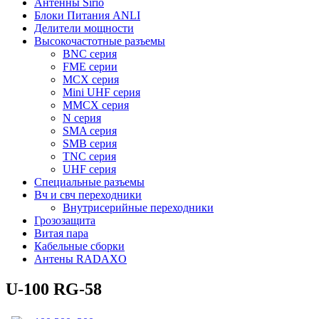
Антенны Sirio
Блоки Питания ANLI
Делители мощности
Высокочастотные разъемы
BNC серия
FME серии
MCX серия
Mini UHF серия
MMCX серия
N серия
SMA серия
SMB серия
TNC серия
UHF серия
Специальные разъемы
Вч и свч переходники
Внутрисерийные переходники
Грозозащита
Витая пара
Кабельные сборки
Антены RADAXO
U-100 RG-58