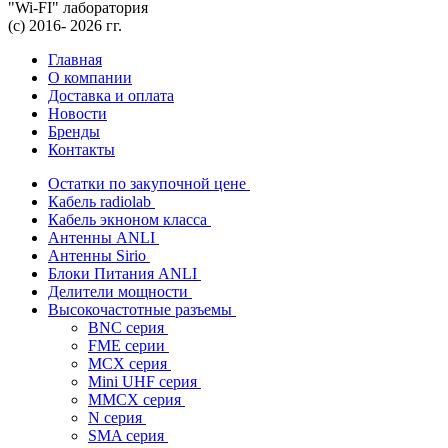
"Wi-FI" лаборатория
(с) 2016- 2026 гг.
Главная
О компании
Доставка и оплата
Новости
Бренды
Контакты
Остатки по закупочной цене
Кабель radiolab
Кабель экноном класса
Антенны ANLI
Антенны Sirio
Блоки Питания ANLI
Делители мощности
Высокочастотные разъемы
BNC серия
FME серии
MCX серия
Mini UHF серия
MMCX серия
N серия
SMA серия