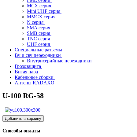
FME серии
MCX серия
Mini UHF серия
MMCX серия
N серия
SMA серия
SMB серия
TNC серия
UHF серия
Специальные разъемы
Вч и свч переходники
Внутрисерийные переходники
Грозозащита
Витая пара
Кабельные сборки
Антены RADAXO
U-100 RG-58
Способы оплаты