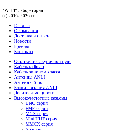
"Wi-FI" лаборатория
(с) 2016- 2026 гг.
Главная
О компании
Доставка и оплата
Новости
Бренды
Контакты
Остатки по закупочной цене
Кабель radiolab
Кабель экноном класса
Антенны ANLI
Антенны Sirio
Блоки Питания ANLI
Делители мощности
Высокочастотные разъемы
BNC серия
FME серии
MCX серия
Mini UHF серия
MMCX серия
N серия