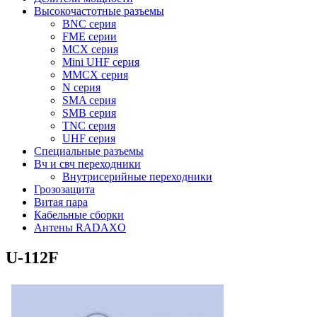
Высокочастотные разъемы
BNC серия
FME серии
MCX серия
Mini UHF серия
MMCX серия
N серия
SMA серия
SMB серия
TNC серия
UHF серия
Специальные разъемы
Вч и свч переходники
Внутрисерийные переходники
Грозозащита
Витая пара
Кабельные сборки
Антены RADAXO
U-112F