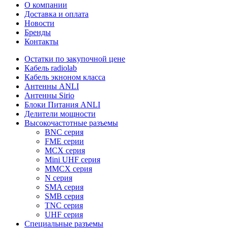
О компании
Доставка и оплата
Новости
Бренды
Контакты
Остатки по закупочной цене
Кабель radiolab
Кабель экноном класса
Антенны ANLI
Антенны Sirio
Блоки Питания ANLI
Делители мощности
Высокочастотные разъемы
BNC серия
FME серии
MCX серия
Mini UHF серия
MMCX серия
N серия
SMA серия
SMB серия
TNC серия
UHF серия
Специальные разъемы