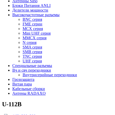
Антенны Sirio
Блоки Питания ANLI
Делители мощности
Высокочастотные разъемы
BNC серия
FME серии
MCX серия
Mini UHF серия
MMCX серия
N серия
SMA серия
SMB серия
TNC серия
UHF серия
Специальные разъемы
Вч и свч переходники
Внутрисерийные переходники
Грозозащита
Витая пара
Кабельные сборки
Антены RADAXO
U-112B