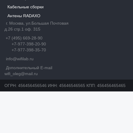
Кабельные сборки
Антены RADAXO
г. Москва, ул.Большая Почтовая
д.26 стр.1 оф. 315
+7 (495) 669-28-90
+7-977-398-20-90
+7-977-398-35-70
info@wifilab.ru
Дополнительный E-mail
wifi_oleg@mail.ru
ОГРН: 456456456546 ИНН: 45646546565 КПП: 456456465465