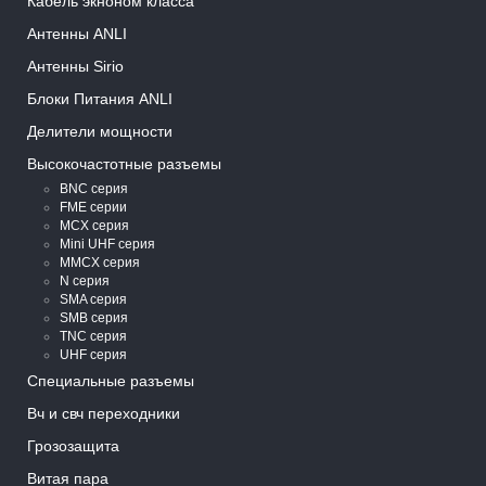
Кабель экноном класса
Антенны ANLI
Антенны Sirio
Блоки Питания ANLI
Делители мощности
Высокочастотные разъемы
BNC серия
FME серии
MCX серия
Mini UHF серия
MMCX серия
N серия
SMA серия
SMB серия
TNC серия
UHF серия
Специальные разъемы
Вч и свч переходники
Грозозащита
Витая пара