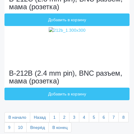
мама (розетка)
B-212B (2.4 mm pin), BNC разъем,
мама (розетка)
В начало
Назад
1
2
3
4
5
6
7
8
9
10
Вперёд
В конец