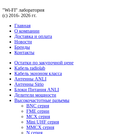
"Wi-FI" лаборатория
(с) 2016- 2026 гг.
Главная
О компании
Доставка и оплата
Новости
Бренды
Контакты
Остатки по закупочной цене
Кабель radiolab
Кабель экноном класса
Антенны ANLI
Антенны Sirio
Блоки Питания ANLI
Делители мощности
Высокочастотные разъемы
BNC серия
FME серии
MCX серия
Mini UHF серия
MMCX серия
N серия