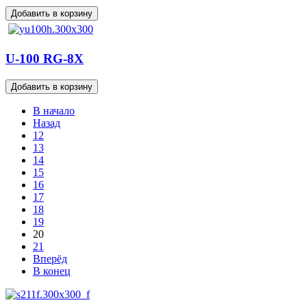
U-100 RG-8X
В начало
Назад
12
13
14
15
16
17
18
19
20
21
Вперёд
В конец