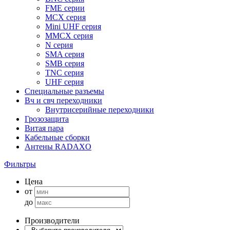
FME серии
MCX серия
Mini UHF серия
MMCX серия
N серия
SMA серия
SMB серия
TNC серия
UHF серия
Специальные разъемы
Вч и свч переходники
Внутрисерийные переходники
Грозозащита
Витая пара
Кабельные сборки
Антены RADAXO
Фильтры
Цена
от
до
Производители