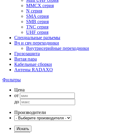
Mini UHF серия
MMCX серия
N серия
SMA серия
SMB серия
TNC серия
UHF серия
Специальные разъемы
Вч и свч переходники
Внутрисерийные переходники
Грозозащита
Витая пара
Кабельные сборки
Антены RADAXO
Фильтры
Цена
от
до
Производители