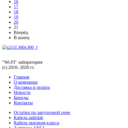
16
17
18
19
20
21
Вперёд
В конец
"Wi-FI" лаборатория
(с) 2016- 2026 гг.
Главная
О компании
Доставка и оплата
Новости
Бренды
Контакты
Остатки по закупочной цене
Кабель radiolab
Кабель экноном класса
Антенны ANLI