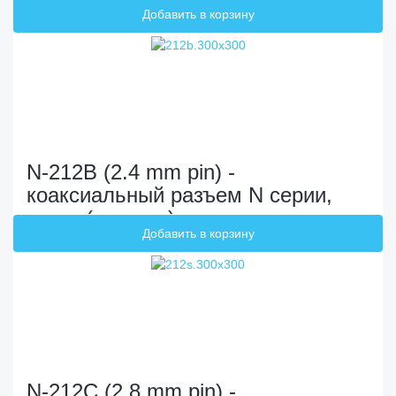
N-212B (2.4 mm pin) -
коаксиальный разъем N серии,
мама (розетка)
N-212C (2.8 mm pin) -