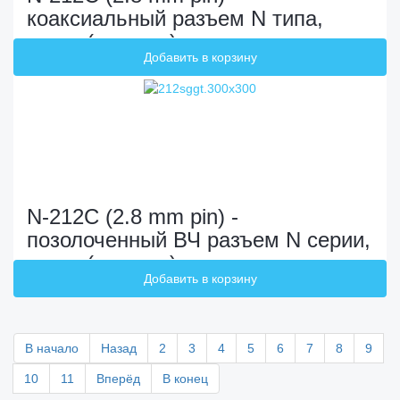
коаксиальный разъем N типа,
мама (розетка)
N-212C (2.8 mm pin) -
позолоченный ВЧ разъем N серии,
мама (розетка)
В начало
Назад
2
3
4
5
6
7
8
9
10
11
Вперёд
В конец