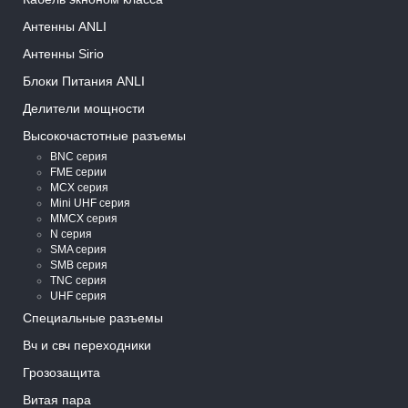
Антенны ANLI
Антенны Sirio
Блоки Питания ANLI
Делители мощности
Высокочастотные разъемы
BNC серия
FME серии
MCX серия
Mini UHF серия
MMCX серия
N серия
SMA серия
SMB серия
TNC серия
UHF серия
Специальные разъемы
Вч и свч переходники
Грозозащита
Витая пара