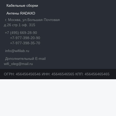
Кабельные сборки
Антены RADAXO
г. Москва, ул.Большая Почтовая
д.26 стр.1 оф. 315
+7 (495) 669-28-90
+7-977-398-20-90
+7-977-398-35-70
info@wifilab.ru
Дополнительный E-mail
wifi_oleg@mail.ru
ОГРН: 456456456546 ИНН: 45646546565 КПП: 456456465465