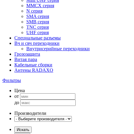
Mini UHF серия
MMCX серия
N серия
SMA серия
SMB серия
TNC серия
UHF серия
Специальные разъемы
Вч и свч переходники
Внутрисерийные переходники
Грозозащита
Витая пара
Кабельные сборки
Антены RADAXO
Фильтры
Цена
от
до
Производители