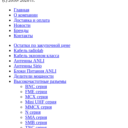
(с) 2016- 2026 гг.
Главная
О компании
Доставка и оплата
Новости
Бренды
Контакты
Остатки по закупочной цене
Кабель radiolab
Кабель экноном класса
Антенны ANLI
Антенны Sirio
Блоки Питания ANLI
Делители мощности
Высокочастотные разъемы
BNC серия
FME серии
MCX серия
Mini UHF серия
MMCX серия
N серия
SMA серия
SMB серия
TNC серия