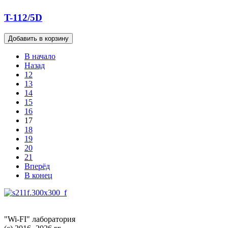
T-112/5D
В начало
Назад
12
13
14
15
16
17
18
19
20
21
Вперёд
В конец
"Wi-FI" лаборатория