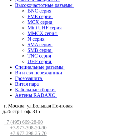
Высокочастотные разъемы
BNC серия
FME серии
MCX серия
Mini UHF серия
MMCX серия
N серия
SMA серия
SMB серия
TNC серия
UHF серия
Специальные разъемы
Вч и свч переходники
Грозозащита
Витая пара
Кабельные сборки
Антены RADAXO
г. Москва, ул.Большая Почтовая
д.26 стр.1 оф. 315
+7 (495) 669-28-90
+7-977-398-20-90
+7-977-398-35-70