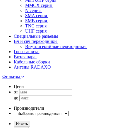
Mini UHF серия
MMCX серия
N серия
SMA серия
SMB серия
TNC серия
UHF серия
Специальные разъемы
Вч и свч переходники
Внутрисерийные переходники
Грозозащита
Витая пара
Кабельные сборки
Антены RADAXO
Фильтры
Цена
от
до
Производители