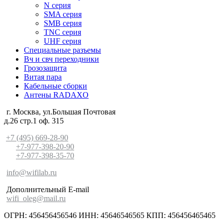
N серия
SMA серия
SMB серия
TNC серия
UHF серия
Специальные разъемы
Вч и свч переходники
Грозозащита
Витая пара
Кабельные сборки
Антены RADAXO
г. Москва, ул.Большая Почтовая
д.26 стр.1 оф. 315
+7 (495) 669-28-90
+7-977-398-20-90
+7-977-398-35-70
info@wifilab.ru
Дополнительный E-mail
wifi_oleg@mail.ru
ОГРН: 456456456546 ИНН: 45646546565 КПП: 456456465465