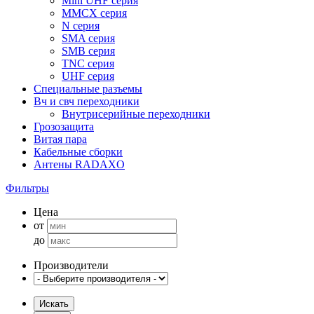
Mini UHF серия
MMCX серия
N серия
SMA серия
SMB серия
TNC серия
UHF серия
Специальные разъемы
Вч и свч переходники
Внутрисерийные переходники
Грозозащита
Витая пара
Кабельные сборки
Антены RADAXO
Фильтры
Цена
от
до
Производители