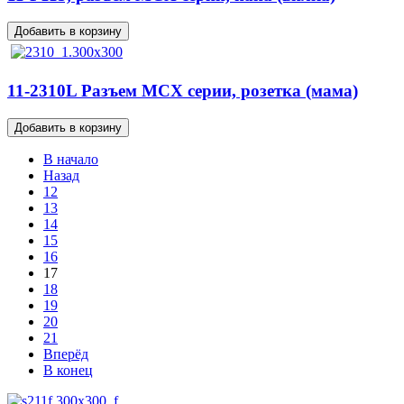
11-2310L Разъем MCX серии, розетка (мама)
В начало
Назад
12
13
14
15
16
17
18
19
20
21
Вперёд
В конец