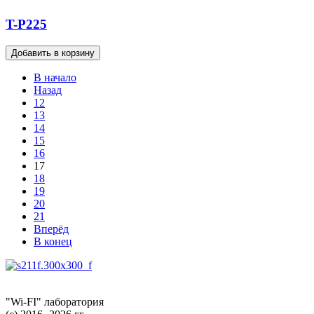
T-P225
В начало
Назад
12
13
14
15
16
17
18
19
20
21
Вперёд
В конец
"Wi-FI" лаборатория