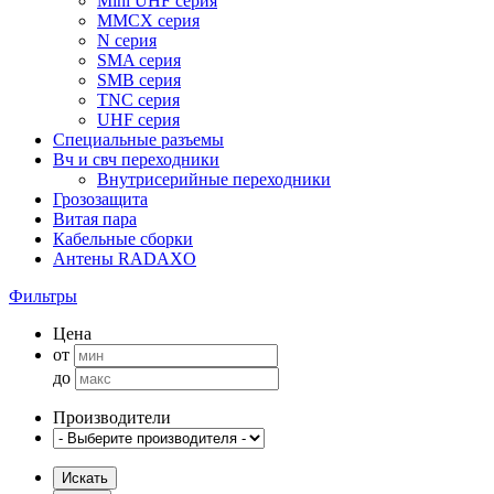
Mini UHF серия
MMCX серия
N серия
SMA серия
SMB серия
TNC серия
UHF серия
Специальные разъемы
Вч и свч переходники
Внутрисерийные переходники
Грозозащита
Витая пара
Кабельные сборки
Антены RADAXO
Фильтры
Цена
от
до
Производители