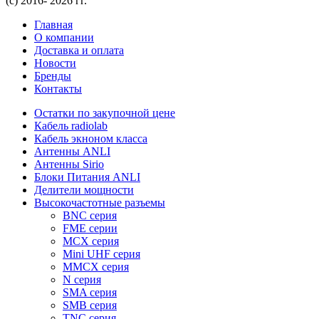
(с) 2016- 2026 гг.
Главная
О компании
Доставка и оплата
Новости
Бренды
Контакты
Остатки по закупочной цене
Кабель radiolab
Кабель экноном класса
Антенны ANLI
Антенны Sirio
Блоки Питания ANLI
Делители мощности
Высокочастотные разъемы
BNC серия
FME серии
MCX серия
Mini UHF серия
MMCX серия
N серия
SMA серия
SMB серия
TNC серия