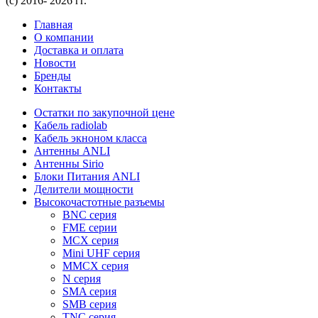
(с) 2016- 2026 гг.
Главная
О компании
Доставка и оплата
Новости
Бренды
Контакты
Остатки по закупочной цене
Кабель radiolab
Кабель экноном класса
Антенны ANLI
Антенны Sirio
Блоки Питания ANLI
Делители мощности
Высокочастотные разъемы
BNC серия
FME серии
MCX серия
Mini UHF серия
MMCX серия
N серия
SMA серия
SMB серия
TNC серия