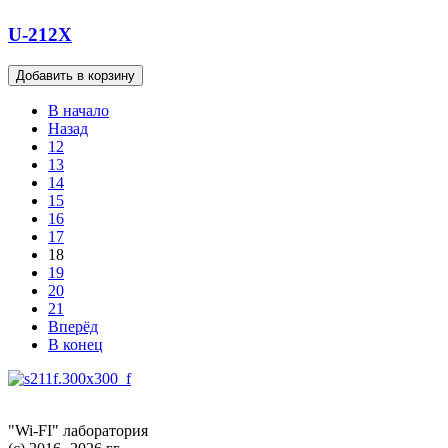
U-212X
В начало
Назад
12
13
14
15
16
17
18
19
20
21
Вперёд
В конец
"Wi-FI" лаборатория