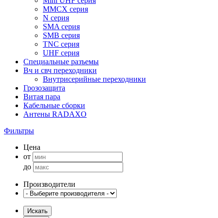
Mini UHF серия
MMCX серия
N серия
SMA серия
SMB серия
TNC серия
UHF серия
Специальные разъемы
Вч и свч переходники
Внутрисерийные переходники
Грозозащита
Витая пара
Кабельные сборки
Антены RADAXO
Фильтры
Цена
от
до
Производители