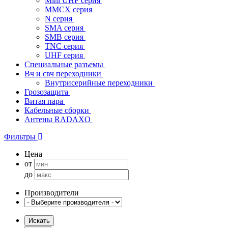
Mini UHF серия
MMCX серия
N серия
SMA серия
SMB серия
TNC серия
UHF серия
Специальные разъемы
Вч и свч переходники
Внутрисерийные переходники
Грозозащита
Витая пара
Кабельные сборки
Антены RADAXO
Фильтры
Цена
от
до
Производители