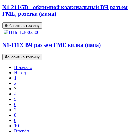
N1-211/5D - обжимной коаксиальный ВЧ разъем
FME, розетка (мама)
N1-111X ВЧ разъем FME вилка (папа)
В начало
Назад
1
2
3
4
5
6
7
8
9
10
Вперёд