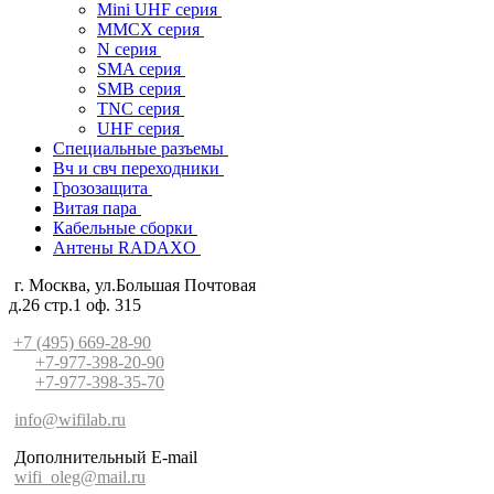
Mini UHF серия
MMCX серия
N серия
SMA серия
SMB серия
TNC серия
UHF серия
Специальные разъемы
Вч и свч переходники
Грозозащита
Витая пара
Кабельные сборки
Антены RADAXO
г. Москва, ул.Большая Почтовая
д.26 стр.1 оф. 315
+7 (495) 669-28-90
+7-977-398-20-90
+7-977-398-35-70
info@wifilab.ru
Дополнительный E-mail
wifi_oleg@mail.ru