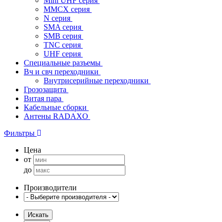
Mini UHF серия
MMCX серия
N серия
SMA серия
SMB серия
TNC серия
UHF серия
Специальные разъемы
Вч и свч переходники
Внутрисерийные переходники
Грозозащита
Витая пара
Кабельные сборки
Антены RADAXO
Фильтры
Цена
от
до
Производители