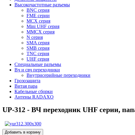
Высокочастотные разъемы
BNC серия
FME серии
MCX серия
Mini UHF серия
MMCX серия
N серия
SMA серия
SMB серия
TNC серия
UHF серия
Специальные разъемы
Вч и свч переходники
Внутрисерийные переходники
Грозозащита
Витая пара
Кабельные сборки
Антены RADAXO
UP-312 - ВЧ переходник UHF серии, пап