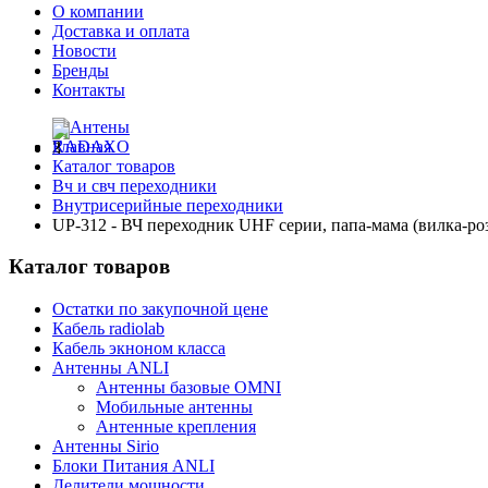
О компании
Доставка и оплата
Новости
Бренды
Контакты
Главная
Каталог товаров
Вч и свч переходники
Внутрисерийные переходники
UP-312 - ВЧ переходник UHF серии, папа-мама (вилка-роз
Каталог товаров
Остатки по закупочной цене
Кабель radiolab
Кабель экноном класса
Антенны ANLI
Антенны базовые OMNI
Мобильные антенны
Антенные крепления
Антенны Sirio
Блоки Питания ANLI
Делители мощности