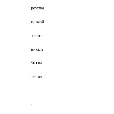
розетка
прямой
золото
никель
50 Ом
тефлон
-
-