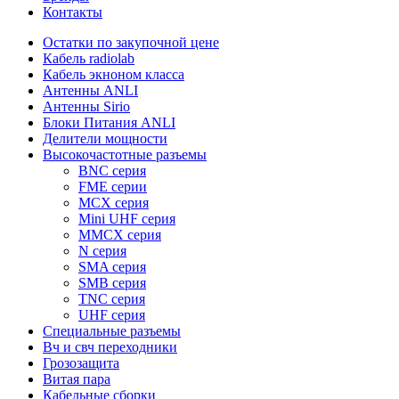
Контакты
Остатки по закупочной цене
Кабель radiolab
Кабель экноном класса
Антенны ANLI
Антенны Sirio
Блоки Питания ANLI
Делители мощности
Высокочастотные разъемы
BNC серия
FME серии
MCX серия
Mini UHF серия
MMCX серия
N серия
SMA серия
SMB серия
TNC серия
UHF серия
Специальные разъемы
Вч и свч переходники
Грозозащита
Витая пара
Кабельные сборки