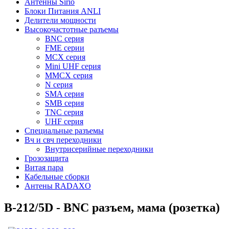
Антенны Sirio
Блоки Питания ANLI
Делители мощности
Высокочастотные разъемы
BNC серия
FME серии
MCX серия
Mini UHF серия
MMCX серия
N серия
SMA серия
SMB серия
TNC серия
UHF серия
Специальные разъемы
Вч и свч переходники
Внутрисерийные переходники
Грозозащита
Витая пара
Кабельные сборки
Антены RADAXO
B-212/5D - BNC разъем, мама (розетка)