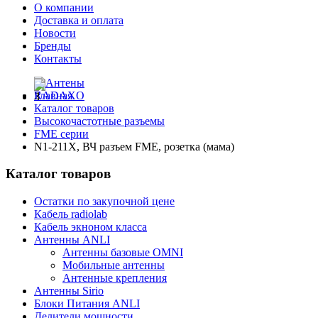
О компании
Доставка и оплата
Новости
Бренды
Контакты
Главная
Каталог товаров
Высокочастотные разъемы
FME серии
N1-211X, ВЧ разъем FME, розетка (мама)
Каталог товаров
Остатки по закупочной цене
Кабель radiolab
Кабель экноном класса
Антенны ANLI
Антенны базовые OMNI
Мобильные антенны
Антенные крепления
Антенны Sirio
Блоки Питания ANLI
Делители мощности