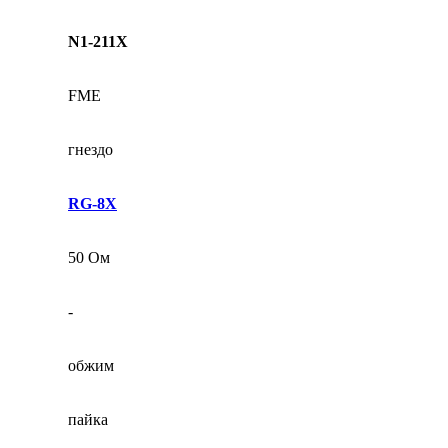
N1-211X
FME
гнездо
RG-8X
50 Ом
-
обжим
пайка