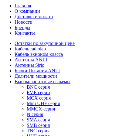
Главная
О компании
Доставка и оплата
Новости
Бренды
Контакты
Остатки по закупочной цене
Кабель radiolab
Кабель экноном класса
Антенны ANLI
Антенны Sirio
Блоки Питания ANLI
Делители мощности
Высокочастотные разъемы
BNC серия
FME серии
MCX серия
Mini UHF серия
MMCX серия
N серия
SMA серия
SMB серия
TNC серия