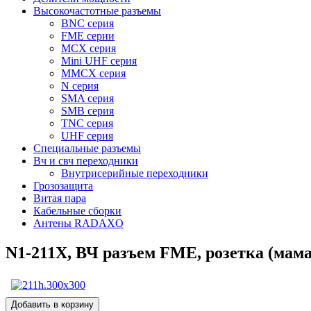
Высокочастотные разъемы
BNC серия
FME серии
MCX серия
Mini UHF серия
MMCX серия
N серия
SMA серия
SMB серия
TNC серия
UHF серия
Специальные разъемы
Вч и свч переходники
Внутрисерийные переходники
Грозозащита
Витая пара
Кабельные сборки
Антены RADAXO
N1-211X, ВЧ разъем FME, розетка (мама