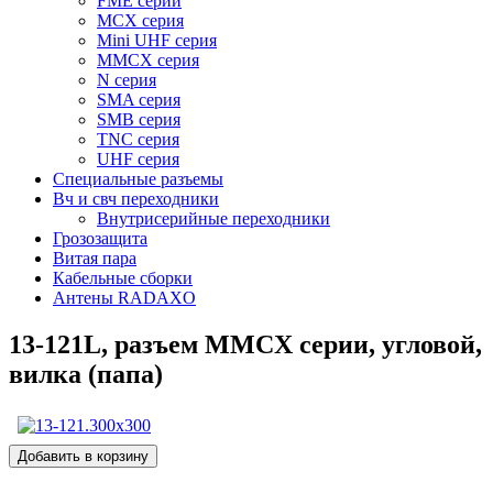
FME серии
MCX серия
Mini UHF серия
MMCX серия
N серия
SMA серия
SMB серия
TNC серия
UHF серия
Специальные разъемы
Вч и свч переходники
Внутрисерийные переходники
Грозозащита
Витая пара
Кабельные сборки
Антены RADAXO
13-121L, разъем MMCX серии, угловой,
вилка (папа)