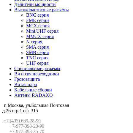
Делители мощности
Высокочастотные разъемы
BNC серия
FME серии
MCX серия
Mini UHF серия
MMCX серия
N серия
SMA серия
SMB серия
TNC серия
UHF серия
Специальные разъемы
Вч и свч переходники
Грозозащита
Витая пара
Кабельные сборки
Антены RADAXO
г. Москва, ул.Большая Почтовая
д.26 стр.1 оф. 315
+7 (495) 669-28-90
+7-977-398-20-90
+7-977-398-35-70