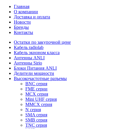
Главная
О компании
Доставка и оплата
Новости
Бренды
Контакты
Остатки по закупочной цене
Кабель radiolab
Кабель экноном класса
Антенны ANLI
Антенны Sirio
Блоки Питания ANLI
Делители мощности
Высокочастотные разъемы
BNC серия
FME серии
MCX серия
Mini UHF серия
MMCX серия
N серия
SMA серия
SMB серия
TNC серия