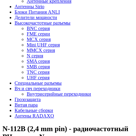
Антенные крепления
Антенны Sirio
Блоки Питания ANLI
Делители мощности
Высокочастотные разъемы
BNC серия
FME серии
MCX серия
Mini UHF серия
MMCX серия
N серия
SMA серия
SMB серия
TNC серия
UHF серия
Специальные разъемы
Вч и свч переходники
Внутрисерийные переходники
Грозозащита
Витая пара
Кабельные сборки
Антены RADAXO
N-112B (2,4 mm pin) - радиочастотный