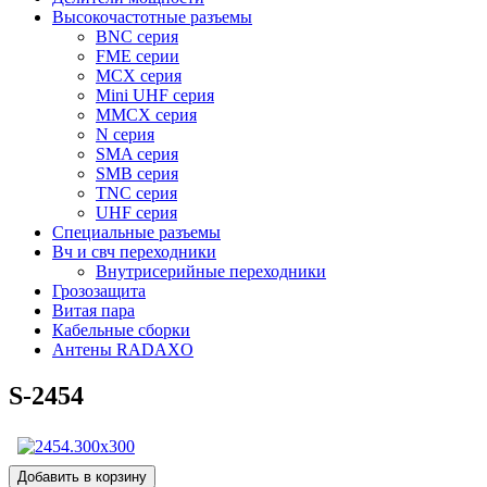
Высокочастотные разъемы
BNC серия
FME серии
MCX серия
Mini UHF серия
MMCX серия
N серия
SMA серия
SMB серия
TNC серия
UHF серия
Специальные разъемы
Вч и свч переходники
Внутрисерийные переходники
Грозозащита
Витая пара
Кабельные сборки
Антены RADAXO
S-2454