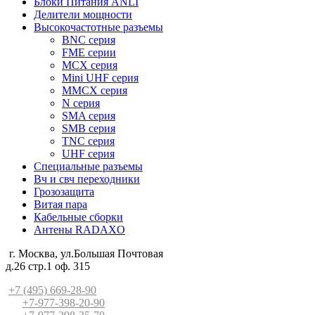
Блоки Питания ANLI
Делители мощности
Высокочастотные разъемы
BNC серия
FME серии
MCX серия
Mini UHF серия
MMCX серия
N серия
SMA серия
SMB серия
TNC серия
UHF серия
Специальные разъемы
Вч и свч переходники
Грозозащита
Витая пара
Кабельные сборки
Антены RADAXO
г. Москва, ул.Большая Почтовая
д.26 стр.1 оф. 315
+7 (495) 669-28-90
+7-977-398-20-90