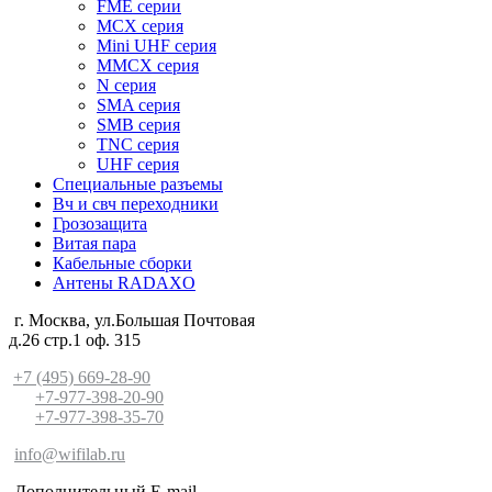
FME серии
MCX серия
Mini UHF серия
MMCX серия
N серия
SMA серия
SMB серия
TNC серия
UHF серия
Специальные разъемы
Вч и свч переходники
Грозозащита
Витая пара
Кабельные сборки
Антены RADAXO
г. Москва, ул.Большая Почтовая
д.26 стр.1 оф. 315
+7 (495) 669-28-90
+7-977-398-20-90
+7-977-398-35-70
info@wifilab.ru
Дополнительный E-mail