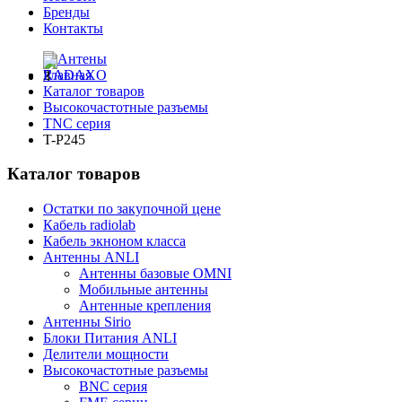
Бренды
Контакты
Главная
Каталог товаров
Высокочастотные разъемы
TNC серия
T-P245
Каталог товаров
Остатки по закупочной цене
Кабель radiolab
Кабель экноном класса
Антенны ANLI
Антенны базовые OMNI
Мобильные антенны
Антенные крепления
Антенны Sirio
Блоки Питания ANLI
Делители мощности
Высокочастотные разъемы
BNC серия