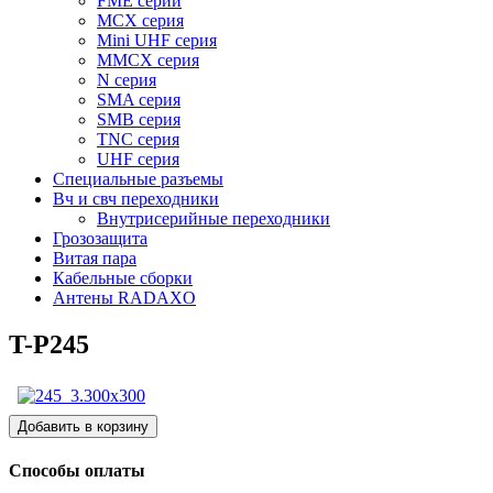
FME серии
MCX серия
Mini UHF серия
MMCX серия
N серия
SMA серия
SMB серия
TNC серия
UHF серия
Специальные разъемы
Вч и свч переходники
Внутрисерийные переходники
Грозозащита
Витая пара
Кабельные сборки
Антены RADAXO
T-P245
Способы оплаты