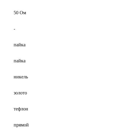
50 Ом
-
пайка
пайка
никель
золото
тефлон
прямой