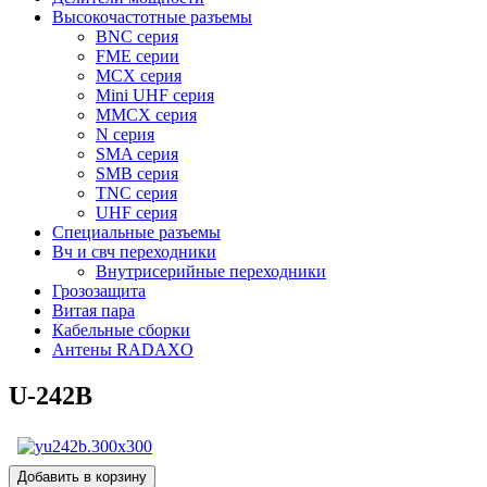
Высокочастотные разъемы
BNC серия
FME серии
MCX серия
Mini UHF серия
MMCX серия
N серия
SMA серия
SMB серия
TNC серия
UHF серия
Специальные разъемы
Вч и свч переходники
Внутрисерийные переходники
Грозозащита
Витая пара
Кабельные сборки
Антены RADAXO
U-242B