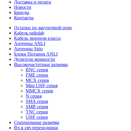
Доставка и оплата
Новости
Бренды
Контакты
Остатки по закупочной цене
Кабель radiolab
Кабель экноном класса
Антенны ANLI
Антенны Sirio
Блоки Питания ANLI
Делители мощности
Высокочастотные разъемы
BNC серия
FME серии
MCX серия
Mini UHF серия
MMCX серия
N серия
SMA серия
SMB серия
TNC серия
UHF серия
Специальные разъемы
Вч и свч переходники