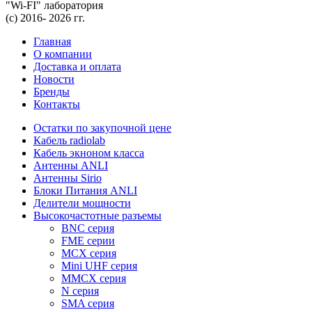
"Wi-FI" лаборатория
(с) 2016- 2026 гг.
Главная
О компании
Доставка и оплата
Новости
Бренды
Контакты
Остатки по закупочной цене
Кабель radiolab
Кабель экноном класса
Антенны ANLI
Антенны Sirio
Блоки Питания ANLI
Делители мощности
Высокочастотные разъемы
BNC серия
FME серии
MCX серия
Mini UHF серия
MMCX серия
N серия
SMA серия