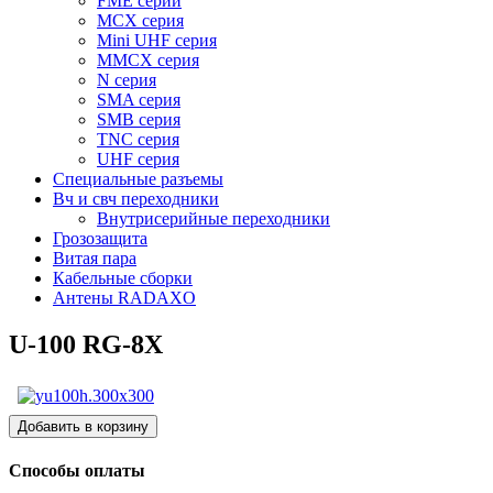
FME серии
MCX серия
Mini UHF серия
MMCX серия
N серия
SMA серия
SMB серия
TNC серия
UHF серия
Специальные разъемы
Вч и свч переходники
Внутрисерийные переходники
Грозозащита
Витая пара
Кабельные сборки
Антены RADAXO
U-100 RG-8X
Способы оплаты