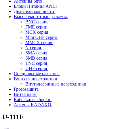
Антенны Sirio
Блоки Питания ANLI
Делители мощности
Высокочастотные разъемы
BNC серия
FME серии
MCX серия
Mini UHF серия
MMCX серия
N серия
SMA серия
SMB серия
TNC серия
UHF серия
Специальные разъемы
Вч и свч переходники
Внутрисерийные переходники
Грозозащита
Витая пара
Кабельные сборки
Антены RADAXO
U-111F