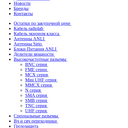
Новости
Бренды
Контакты
Остатки по закупочной цене
Кабель radiolab
Кабель экноном класса
Антенны ANLI
Антенны Sirio
Блоки Питания ANLI
Делители мощности
Высокочастотные разъемы
BNC серия
FME серии
MCX серия
Mini UHF серия
MMCX серия
N серия
SMA серия
SMB серия
TNC серия
UHF серия
Специальные разъемы
Вч и свч переходники
Грозозащита