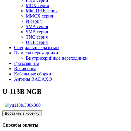
FME серии
MCX серия
Mini UHF серия
MMCX серия
N серия
SMA серия
SMB серия
TNC серия
UHF серия
Специальные разъемы
Вч и свч переходники
Внутрисерийные переходники
Грозозащита
Витая пара
Кабельные сборки
Антены RADAXO
U-113B NGB
Способы оплаты