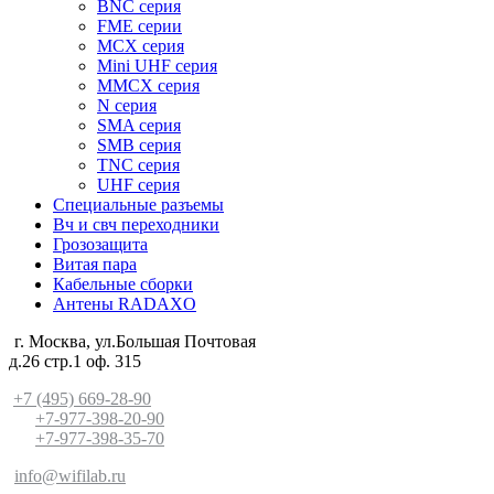
BNC серия
FME серии
MCX серия
Mini UHF серия
MMCX серия
N серия
SMA серия
SMB серия
TNC серия
UHF серия
Специальные разъемы
Вч и свч переходники
Грозозащита
Витая пара
Кабельные сборки
Антены RADAXO
г. Москва, ул.Большая Почтовая
д.26 стр.1 оф. 315
+7 (495) 669-28-90
+7-977-398-20-90
+7-977-398-35-70
info@wifilab.ru