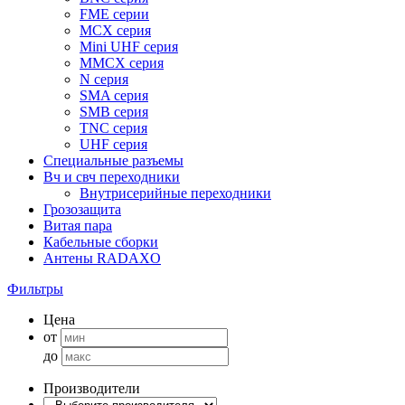
FME серии
MCX серия
Mini UHF серия
MMCX серия
N серия
SMA серия
SMB серия
TNC серия
UHF серия
Специальные разъемы
Вч и свч переходники
Внутрисерийные переходники
Грозозащита
Витая пара
Кабельные сборки
Антены RADAXO
Фильтры
Цена
от
до
Производители