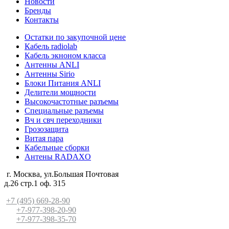
Новости
Бренды
Контакты
Остатки по закупочной цене
Кабель radiolab
Кабель экноном класса
Антенны ANLI
Антенны Sirio
Блоки Питания ANLI
Делители мощности
Высокочастотные разъемы
Специальные разъемы
Вч и свч переходники
Грозозащита
Витая пара
Кабельные сборки
Антены RADAXO
г. Москва, ул.Большая Почтовая
д.26 стр.1 оф. 315
+7 (495) 669-28-90
+7-977-398-20-90
+7-977-398-35-70