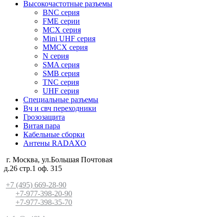
Высокочастотные разъемы
BNC серия
FME серии
MCX серия
Mini UHF серия
MMCX серия
N серия
SMA серия
SMB серия
TNC серия
UHF серия
Специальные разъемы
Вч и свч переходники
Грозозащита
Витая пара
Кабельные сборки
Антены RADAXO
г. Москва, ул.Большая Почтовая
д.26 стр.1 оф. 315
+7 (495) 669-28-90
+7-977-398-20-90
+7-977-398-35-70