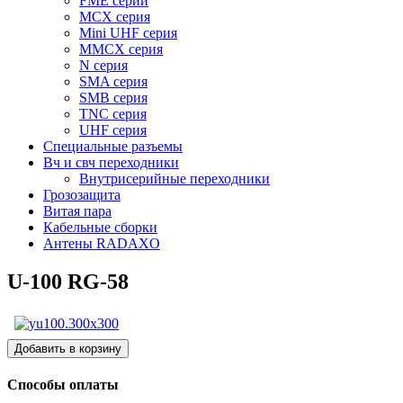
FME серии
MCX серия
Mini UHF серия
MMCX серия
N серия
SMA серия
SMB серия
TNC серия
UHF серия
Специальные разъемы
Вч и свч переходники
Внутрисерийные переходники
Грозозащита
Витая пара
Кабельные сборки
Антены RADAXO
U-100 RG-58
Способы оплаты