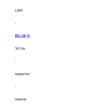
UHF
-
RG-58 /U
50 Ом
-
накрутка
-
никель