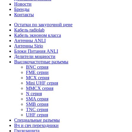
Новости
Бренды
Контакты
Остатки по закупочной цене
Кабель radiolab
Кабель экноном класса
Антенны ANLI
Антенны Sirio
Блоки Питания ANLI
Делители мощности
Высокочастотные разъемы
BNC серия
FME серии
MCX серия
Mini UHF серия
MMCX серия
N серия
SMA серия
SMB серия
TNC серия
UHF серия
Специальные разъемы
Вч и свч переходники
Грозозащита