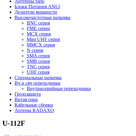
Антенны Sirio
Блоки Питания ANLI
Делители мощности
Высокочастотные разъемы
BNC серия
FME серии
MCX серия
Mini UHF серия
MMCX серия
N серия
SMA серия
SMB серия
TNC серия
UHF серия
Специальные разъемы
Вч и свч переходники
Внутрисерийные переходники
Грозозащита
Витая пара
Кабельные сборки
Антены RADAXO
U-112F