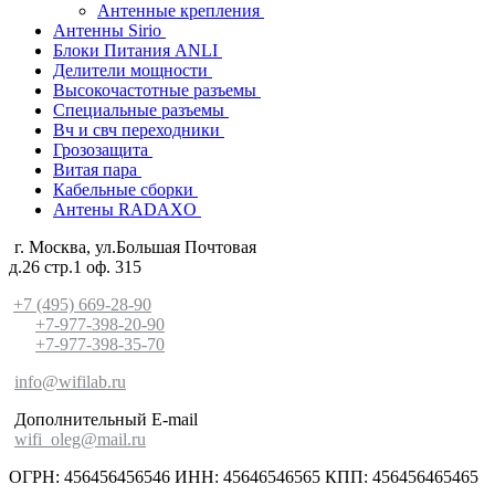
Антенные крепления
Антенны Sirio
Блоки Питания ANLI
Делители мощности
Высокочастотные разъемы
Специальные разъемы
Вч и свч переходники
Грозозащита
Витая пара
Кабельные сборки
Антены RADAXO
г. Москва, ул.Большая Почтовая
д.26 стр.1 оф. 315
+7 (495) 669-28-90
+7-977-398-20-90
+7-977-398-35-70
info@wifilab.ru
Дополнительный E-mail
wifi_oleg@mail.ru
ОГРН: 456456456546 ИНН: 45646546565 КПП: 456456465465