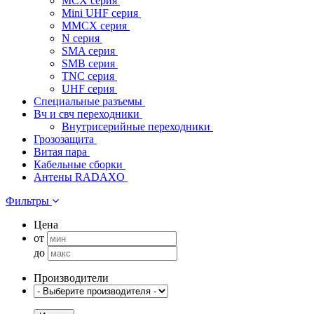
MCX серия
Mini UHF серия
MMCX серия
N серия
SMA серия
SMB серия
TNC серия
UHF серия
Специальные разъемы
Вч и свч переходники
Внутрисерийные переходники
Грозозащита
Витая пара
Кабельные сборки
Антены RADAXO
Фильтры
Цена
от
до
Производители